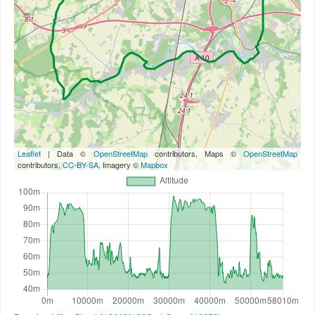
Leaflet
| Data ©
OpenStreetMap
contributors, Maps ©
OpenStreetMap
contributors,
CC-BY-SA
, Imagery ©
Mapbox