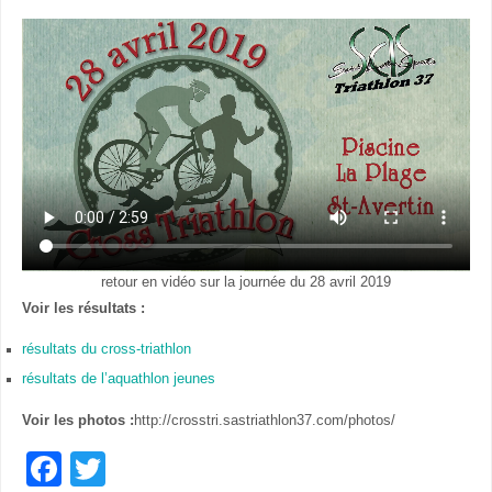
retour en vidéo sur la journée du 28 avril 2019
Voir les résultats :
résultats du cross-triathlon
résultats de l’aquathlon jeunes
Voir les photos :
http://crosstri.sastriathlon37.com/photos/
F
T