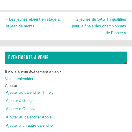
a
wi
c
tt
e
er
«
Les jeunes étaient en stage à
2 jeunes du SAS Tri qualifiés
st jean de monts
pour la finale des championnats
b
de France
»
o
o
k
ÉVÉNEMENTS À VENIR
Il n’y a aucun évènement à venir.
Voir le calendrier
Ajouter
Ajouter au calendrier Timely
Ajouter à Google
Ajouter à Outlook
Ajouter au calendrier Apple
Ajouter à un autre calendrier