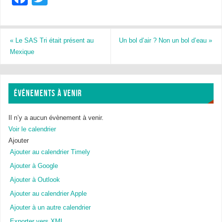
a
wi
c
tt
e
er
«
Le SAS Tri était présent au
Un bol d’air ? Non un bol d’eau
»
Mexique
b
o
o
ÉVÉNEMENTS À VENIR
k
Il n’y a aucun évènement à venir.
Voir le calendrier
Ajouter
Ajouter au calendrier Timely
Ajouter à Google
Ajouter à Outlook
Ajouter au calendrier Apple
Ajouter à un autre calendrier
Exporter vers XML