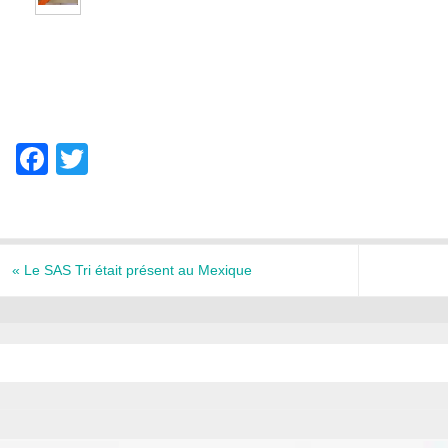
F
T
a
wi
c
tt
e
er
«
Le SAS Tri était présent au Mexique
b
o
o
k