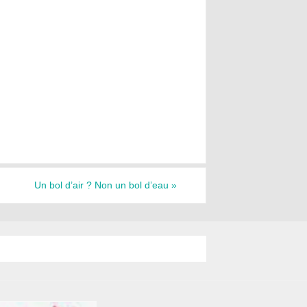
Un bol d’air ? Non un bol d’eau
»