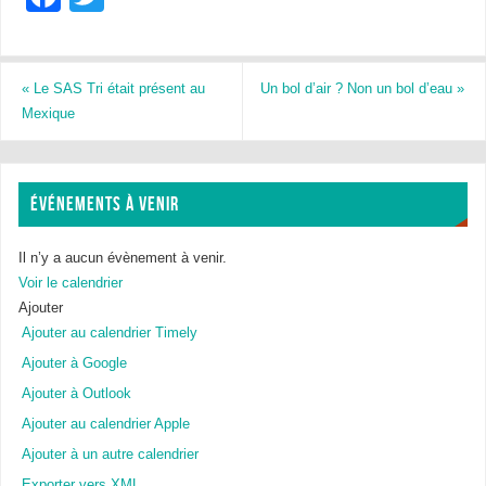
a
wi
c
tt
e
er
«
Le SAS Tri était présent au
Un bol d’air ? Non un bol d’eau
»
Mexique
b
o
o
ÉVÉNEMENTS À VENIR
k
Il n’y a aucun évènement à venir.
Voir le calendrier
Ajouter
Ajouter au calendrier Timely
Ajouter à Google
Ajouter à Outlook
Ajouter au calendrier Apple
Ajouter à un autre calendrier
Exporter vers XML