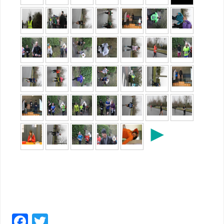
►
F
T