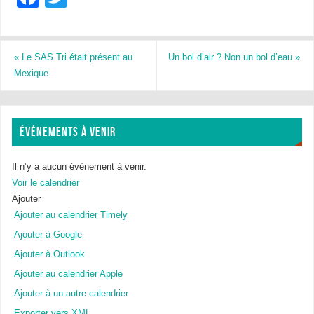
a
wi
c
tt
e
er
«
Le SAS Tri était présent au
Un bol d’air ? Non un bol d’eau
»
Mexique
b
o
o
ÉVÉNEMENTS À VENIR
k
Il n’y a aucun évènement à venir.
Voir le calendrier
Ajouter
Ajouter au calendrier Timely
Ajouter à Google
Ajouter à Outlook
Ajouter au calendrier Apple
Ajouter à un autre calendrier
Exporter vers XML