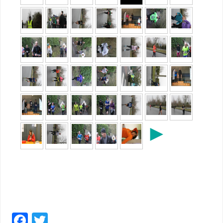
►
F
T