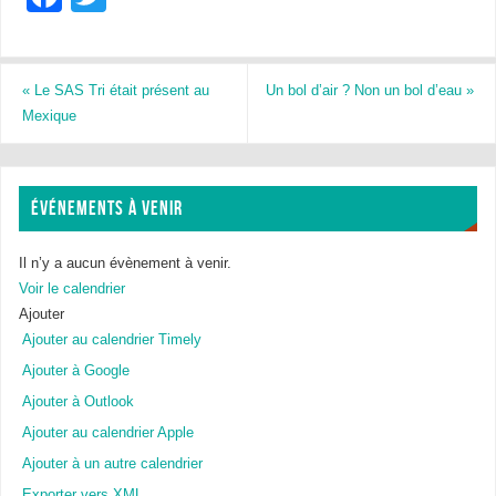
a
wi
c
tt
e
er
«
Le SAS Tri était présent au
Un bol d’air ? Non un bol d’eau
»
Mexique
b
o
o
ÉVÉNEMENTS À VENIR
k
Il n’y a aucun évènement à venir.
Voir le calendrier
Ajouter
Ajouter au calendrier Timely
Ajouter à Google
Ajouter à Outlook
Ajouter au calendrier Apple
Ajouter à un autre calendrier
Exporter vers XML