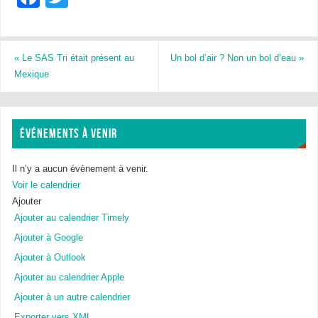
a
wi
c
tt
e
er
«
Le SAS Tri était présent au
Un bol d’air ? Non un bol d’eau
»
Mexique
b
o
o
ÉVÉNEMENTS À VENIR
k
Il n’y a aucun évènement à venir.
Voir le calendrier
Ajouter
Ajouter au calendrier Timely
Ajouter à Google
Ajouter à Outlook
Ajouter au calendrier Apple
Ajouter à un autre calendrier
Exporter vers XML