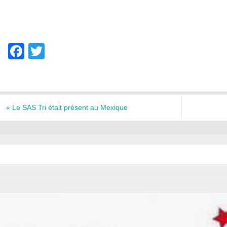
F
T
a
wi
c
tt
e
er
«
Le SAS Tri était présent au Mexique
b
o
o
k