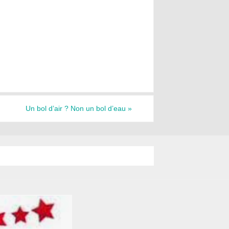
Un bol d’air ? Non un bol d’eau
»