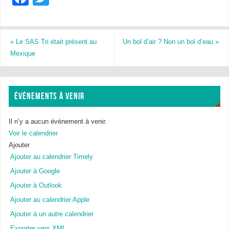
a
wi
c
tt
e
er
«
Le SAS Tri était présent au
Un bol d’air ? Non un bol d’eau
»
Mexique
b
o
o
ÉVÉNEMENTS À VENIR
k
Il n’y a aucun évènement à venir.
Voir le calendrier
Ajouter
Ajouter au calendrier Timely
Ajouter à Google
Ajouter à Outlook
Ajouter au calendrier Apple
Ajouter à un autre calendrier
Exporter vers XML