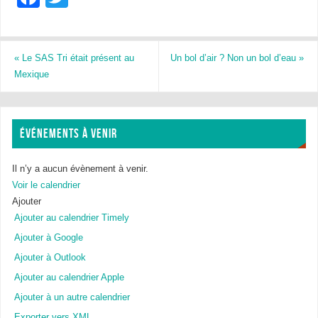
a
wi
c
tt
e
er
«
Le SAS Tri était présent au
Un bol d’air ? Non un bol d’eau
»
Mexique
b
o
o
ÉVÉNEMENTS À VENIR
k
Il n’y a aucun évènement à venir.
Voir le calendrier
Ajouter
Ajouter au calendrier Timely
Ajouter à Google
Ajouter à Outlook
Ajouter au calendrier Apple
Ajouter à un autre calendrier
Exporter vers XML