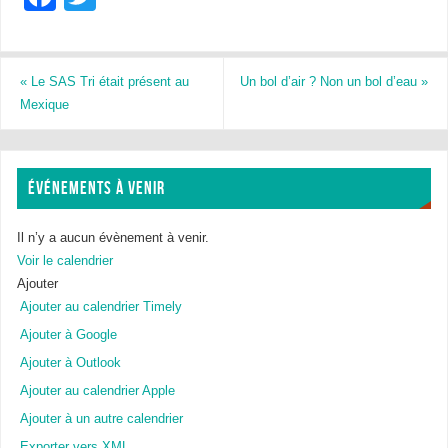
a
wi
c
tt
e
er
«
Le SAS Tri était présent au
Un bol d’air ? Non un bol d’eau
»
Mexique
b
o
o
ÉVÉNEMENTS À VENIR
k
Il n’y a aucun évènement à venir.
Voir le calendrier
Ajouter
Ajouter au calendrier Timely
Ajouter à Google
Ajouter à Outlook
Ajouter au calendrier Apple
Ajouter à un autre calendrier
Exporter vers XML