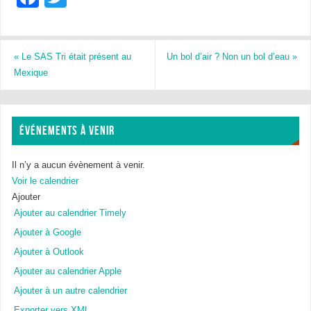
a
wi
c
tt
e
er
«
Le SAS Tri était présent au
Un bol d’air ? Non un bol d’eau
»
Mexique
b
o
o
ÉVÉNEMENTS À VENIR
k
Il n’y a aucun évènement à venir.
Voir le calendrier
Ajouter
Ajouter au calendrier Timely
Ajouter à Google
Ajouter à Outlook
Ajouter au calendrier Apple
Ajouter à un autre calendrier
Exporter vers XML