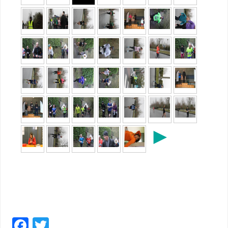
►
F
T