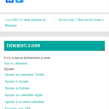
a
wi
c
tt
e
er
«
Le SAS Tri était présent au
Un bol d’air ? Non un bol d’eau
»
Mexique
b
o
o
ÉVÉNEMENTS À VENIR
k
Il n’y a aucun évènement à venir.
Voir le calendrier
Ajouter
Ajouter au calendrier Timely
Ajouter à Google
Ajouter à Outlook
Ajouter au calendrier Apple
Ajouter à un autre calendrier
Exporter vers XML