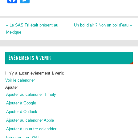
a
wi
c
tt
e
er
«
Le SAS Tri était présent au
Un bol d’air ? Non un bol d’eau
»
Mexique
b
o
o
ÉVÉNEMENTS À VENIR
k
Il n’y a aucun évènement à venir.
Voir le calendrier
Ajouter
Ajouter au calendrier Timely
Ajouter à Google
Ajouter à Outlook
Ajouter au calendrier Apple
Ajouter à un autre calendrier
Exporter vers XML