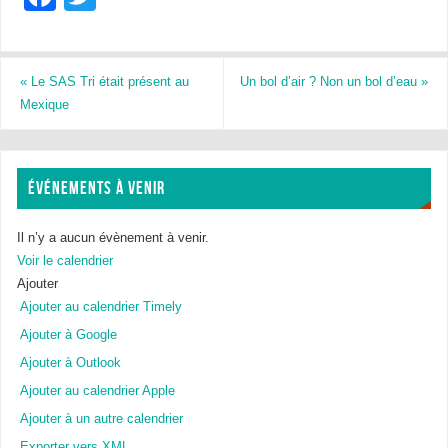
a
wi
c
tt
e
er
«
Le SAS Tri était présent au
Un bol d’air ? Non un bol d’eau
»
Mexique
b
o
o
ÉVÉNEMENTS À VENIR
k
Il n’y a aucun évènement à venir.
Voir le calendrier
Ajouter
Ajouter au calendrier Timely
Ajouter à Google
Ajouter à Outlook
Ajouter au calendrier Apple
Ajouter à un autre calendrier
Exporter vers XML