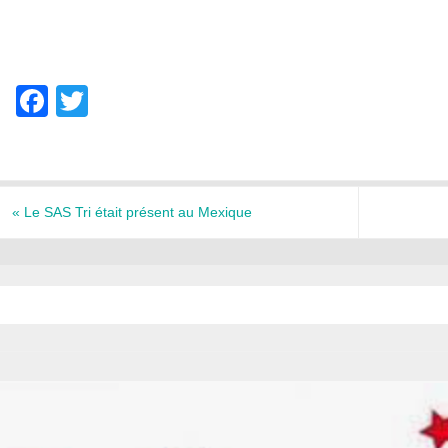
F
T
a
wi
c
tt
e
er
«
Le SAS Tri était présent au Mexique
b
o
o
k