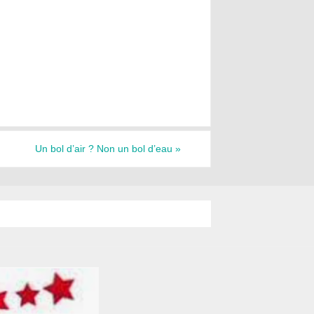
Un bol d’air ? Non un bol d’eau
»