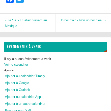
a
wi
c
tt
e
er
«
Le SAS Tri était présent au
Un bol d’air ? Non un bol d’eau
»
Mexique
b
o
o
ÉVÉNEMENTS À VENIR
k
Il n’y a aucun évènement à venir.
Voir le calendrier
Ajouter
Ajouter au calendrier Timely
Ajouter à Google
Ajouter à Outlook
Ajouter au calendrier Apple
Ajouter à un autre calendrier
Exporter vers XML