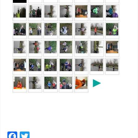
►
F
T