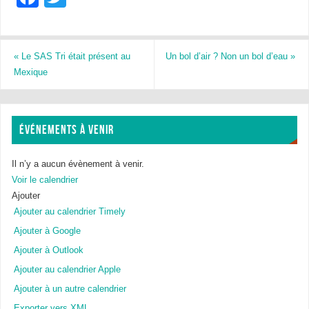
a
wi
c
tt
e
er
«
Le SAS Tri était présent au
Un bol d’air ? Non un bol d’eau
»
Mexique
b
o
o
ÉVÉNEMENTS À VENIR
k
Il n’y a aucun évènement à venir.
Voir le calendrier
Ajouter
Ajouter au calendrier Timely
Ajouter à Google
Ajouter à Outlook
Ajouter au calendrier Apple
Ajouter à un autre calendrier
Exporter vers XML