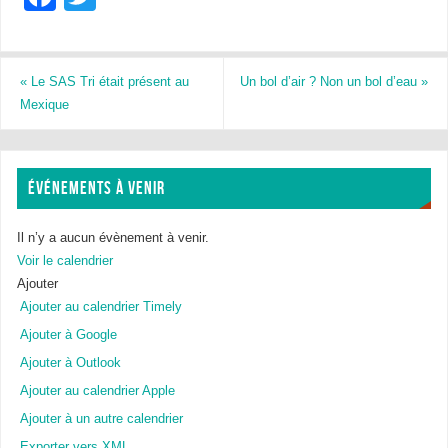
a
wi
c
tt
e
er
«
Le SAS Tri était présent au
Un bol d’air ? Non un bol d’eau
»
Mexique
b
o
o
ÉVÉNEMENTS À VENIR
k
Il n’y a aucun évènement à venir.
Voir le calendrier
Ajouter
Ajouter au calendrier Timely
Ajouter à Google
Ajouter à Outlook
Ajouter au calendrier Apple
Ajouter à un autre calendrier
Exporter vers XML