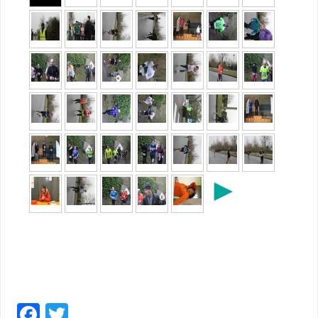
►
F
T