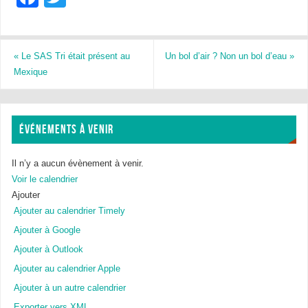
a
wi
c
tt
e
er
«
Le SAS Tri était présent au
Un bol d’air ? Non un bol d’eau
»
Mexique
b
o
o
ÉVÉNEMENTS À VENIR
k
Il n’y a aucun évènement à venir.
Voir le calendrier
Ajouter
Ajouter au calendrier Timely
Ajouter à Google
Ajouter à Outlook
Ajouter au calendrier Apple
Ajouter à un autre calendrier
Exporter vers XML